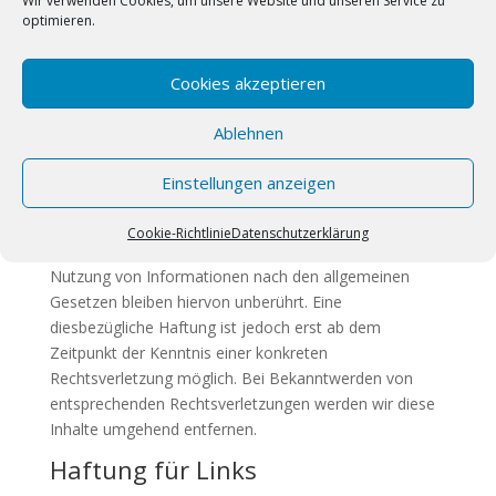
Wir verwenden Cookies, um unsere Website und unseren Service zu
Haftung für Inhalte
optimieren.
Als Diensteanbieter sind wir gemäß § 7 Abs.1 TMG für
eigene Inhalte auf diesen Seiten nach den allgemeinen
Cookies akzeptieren
Gesetzen verantwortlich. Nach §§ 8 bis 10 TMG sind
Ablehnen
wir als Diensteanbieter jedoch nicht verpflichtet,
übermittelte oder gespeicherte fremde Informationen
Einstellungen anzeigen
zu überwachen oder nach Umständen zu forschen, die
auf eine rechtswidrige Tätigkeit hinweisen.
Cookie-Richtlinie
Datenschutzerklärung
Verpflichtungen zur Entfernung oder Sperrung der
Nutzung von Informationen nach den allgemeinen
Gesetzen bleiben hiervon unberührt. Eine
diesbezügliche Haftung ist jedoch erst ab dem
Zeitpunkt der Kenntnis einer konkreten
Rechtsverletzung möglich. Bei Bekanntwerden von
entsprechenden Rechtsverletzungen werden wir diese
Inhalte umgehend entfernen.
Haftung für Links